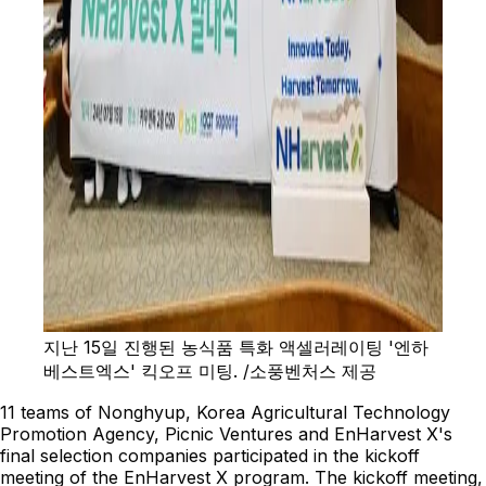
지난 15일 진행된 농식품 특화 액셀러레이팅 '엔하
베스트엑스' 킥오프 미팅. /소풍벤처스 제공
11 teams of Nonghyup, Korea Agricultural Technology
Promotion Agency, Picnic Ventures and EnHarvest X's
final selection companies participated in the kickoff
meeting of the EnHarvest X program. The kickoff meeting,